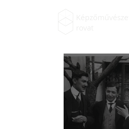
Képzőművészet
rovat