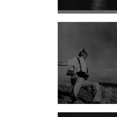
Csoportkép
Pátosz, törmelék