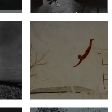
A MILICISTA ÉLETE
kel
Vízirevü