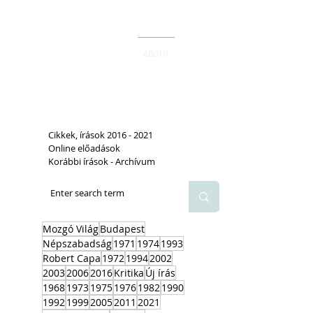
ABOUT
Cikkek, írások 2016 - 2021
Online előadások
Korábbi írások - Archívum
Mozgó Világ
Budapest
Népszabadság
1971
1974
1993
Robert Capa
1972
1994
2002
2003
2006
2016
Kritika
Új írás
1968
1973
1975
1976
1982
1990
1992
1999
2005
2011
2021