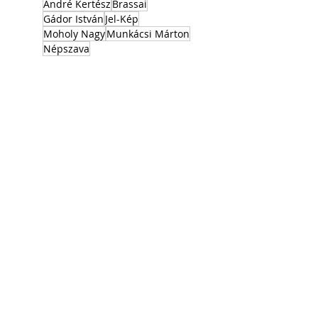
André Kertész
Brassai
Gádor István
Jel-Kép
Moholy Nagy
Munkácsi Márton
Népszava