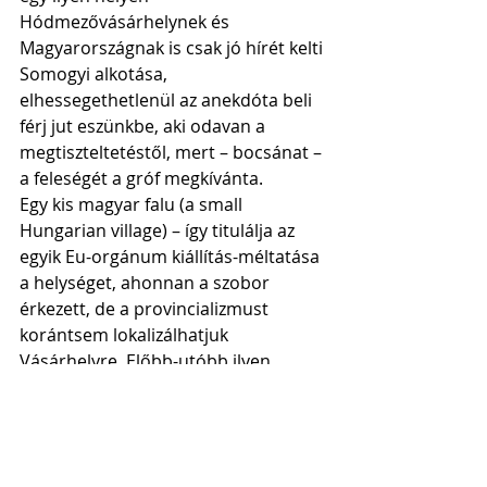
Hódmezővásárhelynek és 
Magyarországnak is csak jó hírét kelti 
Somogyi alkotása, 
elhessegethetlenül az anekdóta beli 
férj jut eszünkbe, aki odavan a 
megtiszteltetéstől, mert – bocsánat – 
a feleségét a gróf megkívánta.
Egy kis magyar falu (a small 
Hungarian village) – így titulálja az 
egyik Eu-orgánum kiállítás-méltatása 
a helységet, ahonnan a szobor 
érkezett, de a provincializmust 
korántsem lokalizálhatjuk 
Vásárhelyre. Előbb-utóbb ilyen 
látványos botrányban kellett 
kifakadnia annak a tengernyi 
csendes botránynak és néma 
botránynak, amely a szobor-ügyben 