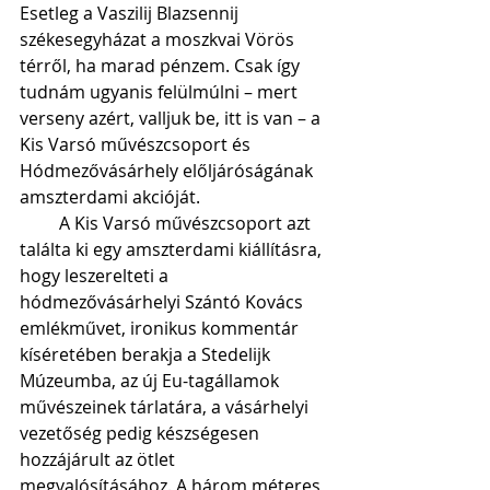
Esetleg a Vaszilij Blazsennij 
székesegyházat a moszkvai Vörös 
térről, ha marad pénzem. Csak így 
tudnám ugyanis felülmúlni – mert 
verseny azért, valljuk be, itt is van – a 
Kis Varsó művészcsoport és 
Hódmezővásárhely előljáróságának 
amszterdami akcióját.
         A Kis Varsó művészcsoport azt 
találta ki egy amszterdami kiállításra, 
hogy leszerelteti a 
hódmezővásárhelyi Szántó Kovács 
emlékművet, ironikus kommentár 
kíséretében berakja a Stedelijk 
Múzeumba, az új Eu-tagállamok 
művészeinek tárlatára, a vásárhelyi 
vezetőség pedig készségesen 
hozzájárult az ötlet 
megvalósításához. A három méteres 