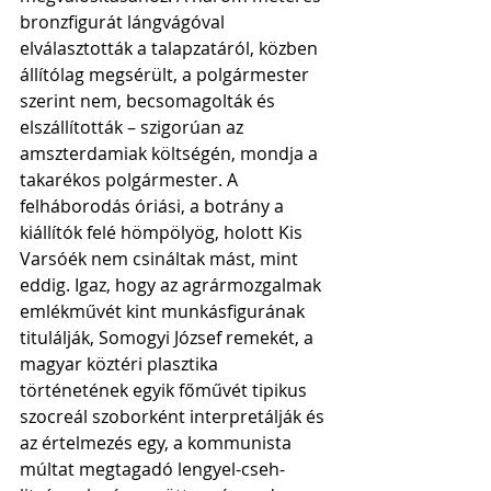
bronzfigurát lángvágóval 
elválasztották a talapzatáról, közben 
állítólag megsérült, a polgármester 
szerint nem, becsomagolták és 
elszállították – szigorúan az 
amszterdamiak költségén, mondja a 
takarékos polgármester. A 
felháborodás óriási, a botrány a 
kiállítók felé hömpölyög, holott Kis 
Varsóék nem csináltak mást, mint 
eddig. Igaz, hogy az agrármozgalmak 
emlékművét kint munkásfigurának 
titulálják, Somogyi József remekét, a 
magyar köztéri plasztika 
történetének egyik főművét tipikus 
szocreál szoborként interpretálják és 
az értelmezés egy, a kommunista 
múltat megtagadó lengyel-cseh-