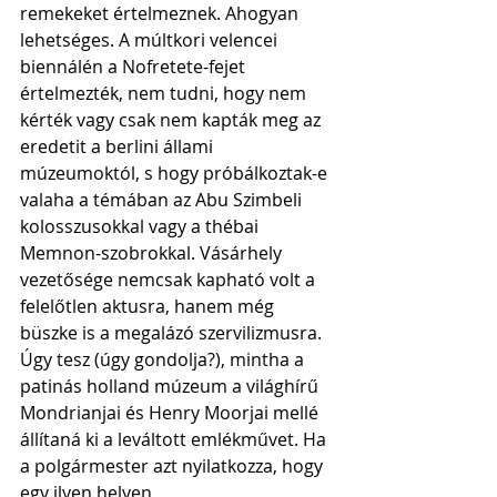
remekeket értelmeznek. Ahogyan 
lehetséges. A múltkori velencei 
biennálén a Nofretete-fejet 
értelmezték, nem tudni, hogy nem 
kérték vagy csak nem kapták meg az 
eredetit a berlini állami 
múzeumoktól, s hogy próbálkoztak-e 
valaha a témában az Abu Szimbeli 
kolosszusokkal vagy a thébai 
Memnon-szobrokkal. Vásárhely 
vezetősége nemcsak kapható volt a 
felelőtlen aktusra, hanem még 
büszke is a megalázó szervilizmusra. 
Úgy tesz (úgy gondolja?), mintha a 
patinás holland múzeum a világhírű 
Mondrianjai és Henry Moorjai mellé 
állítaná ki a leváltott emlékművet. Ha 
a polgármester azt nyilatkozza, hogy 
egy ilyen helyen 