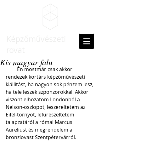
Képzőművészeti
rovat
Kis magyar falu
         Én mostmár csak akkor 
rendezek kortárs képzőművészeti 
kiállítást, ha nagyon sok pénzem lesz, 
ha tele leszek szponzorokkal. Akkor 
viszont elhozatom Londonból a 
Nelson-oszlopot, leszereltetem az 
Eifel-tornyot, lefűrészeltetem 
talapzatáról a római Marcus 
Aureliust és megrendelem a 
bronzlovast Szentpétervárról. 