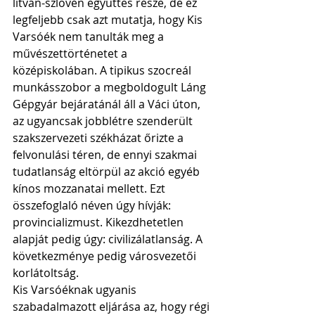
litván-szlovén együttes része, de ez 
legfeljebb csak azt mutatja, hogy Kis 
Varsóék nem tanulták meg a 
művészettörténetet a 
középiskolában. A tipikus szocreál 
munkásszobor a megboldogult Láng 
Gépgyár bejáratánál áll a Váci úton, 
az ugyancsak jobblétre szenderült 
szakszervezeti székházat őrizte a 
felvonulási téren, de ennyi szakmai 
tudatlanság eltörpül az akció egyéb 
kínos mozzanatai mellett. Ezt 
összefoglaló néven úgy hívják: 
provincializmust. Kikezdhetetlen 
alapját pedig úgy: civilizálatlanság. A 
következménye pedig városvezetői 
korlátoltság.
Kis Varsóéknak ugyanis 
szabadalmazott eljárása az, hogy régi 