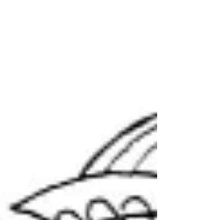
be. Kezdésnek ott volt a megreformált,...