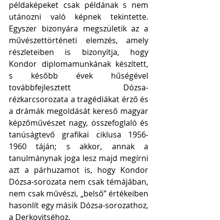
példaképeket csak példának s nem 
utánozni való képnek tekintette. 
Egyszer bizonyára megszületik az a 
művészettörténeti elemzés, amely 
részleteiben is bizonyítja, hogy 
Kondor diplomamunkának készített, 
s később évek hűségével 
továbbfejlesztett Dózsa-
rézkarcsorozata a tragédiákat érző és 
a drámák megoldását kereső magyar 
képzőművészet nagy, összefoglaló és 
tanúságtevő grafikai ciklusa 1956-
1960 táján; s akkor, annak a 
tanulmánynak joga lesz majd megírni 
azt a párhuzamot is, hogy Kondor 
Dózsa-sorozata nem csak témájában, 
nem csak művészi, „belső” értékeiben 
hasonlít egy másik Dózsa-sorozathoz, 
a Derkovitséhoz. 