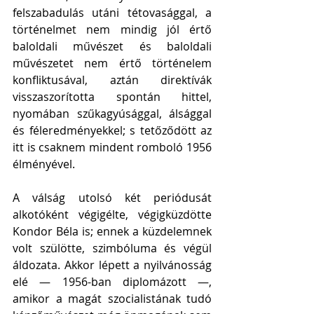
felszabadulás utáni tétovasággal, a 
történelmet nem mindig jól értő 
baloldali művészet és baloldali 
művészetet nem értő történelem 
konfliktusával, aztán direktívák 
visszaszorította spontán hittel, 
nyomában szűkagyúsággal, álsággal 
és féleredményekkel; s tetőződött az 
itt is csaknem mindent romboló 1956 
élményével.
A válság utolsó két periódusát 
alkotóként végigélte, végigküzdötte 
Kondor Béla is; ennek a küzdelemnek 
volt szülötte, szimbóluma és végül 
áldozata. Akkor lépett a nyilvánosság 
elé — 1956-ban diplomázott —, 
amikor a magát szocialistának tudó 