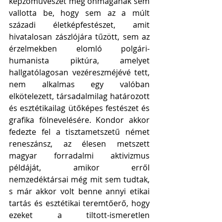
képzőművészet még önmagának sem 
vallotta be, hogy sem az a múlt 
századi életképfestészet, amit 
hivatalosan zászlójára tűzött, sem az 
érzelmekben elomló polgári-
humanista piktúra, amelyet 
hallgatólagosan vezéreszméjévé tett, 
nem alkalmas egy valóban 
elkötelezett, társadalmilag határozott 
és esztétikailag ütőképes festészet és 
grafika fölnevelésére. Kondor akkor 
fedezte fel a tisztametszetű német 
reneszánsz, az élesen metszett 
magyar forradalmi aktivizmus 
példáját, amikor erről 
nemzedéktársai még mit sem tudtak, 
s már akkor volt benne annyi etikai 
tartás és esztétikai teremtőerő, hogy 
ezeket a tiltott-ismeretlen 