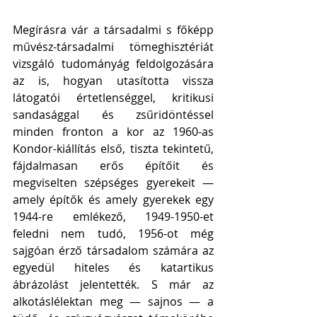
Megírásra vár a társadalmi s főképp 
művész-társadalmi tömeghisztériát 
vizsgáló tudományág feldolgozására 
az is, hogyan utasította vissza 
látogatói értetlenséggel, kritikusi 
sandasággal és zsűridöntéssel 
minden fronton a kor az 1960-as 
Kondor-kiállítás első, tiszta tekintetű, 
fájdalmasan erős építőit és 
megviselten szépséges gyerekeit — 
amely építők és amely gyerekek egy 
1944-re emlékező, 1949-1950-et 
feledni nem tudó, 1956-ot még 
sajgóan érző társadalom számára az 
egyedül hiteles és katartikus 
ábrázolást jelentették. S már az 
alkotáslélektan meg — sajnos — a 