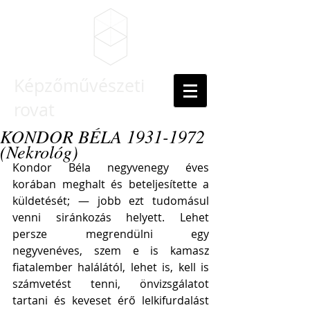
Képzőművészeti
rovat
KONDOR BÉLA 1931-1972
(Nekrológ)
Kondor Béla negyvenegy éves 
korában meghalt és beteljesítette a 
küldetését; — jobb ezt tudomásul 
venni siránkozás helyett. Lehet 
persze megrendülni egy 
negyvenéves, szem e is kamasz 
fiatalember halálától, lehet is, kell is 
számvetést tenni, önvizsgálatot 
tartani és keveset érő lelkifurdalást 