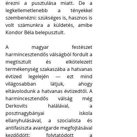
érezni a pusztulása miatt. De a 
legkellemetlenebb a tényekkel 
szembenézni: szükséges is, hasznos is 
volt számunkra a küldetés, amibe 
Kondor Béla belepusztult. 
A magyar festészet 
harmincesztendős válságból fordult a 
megtisztult és elkötelezett 
termékenység szakaszába a hatvanas 
évtized legelején — ezt mind 
világosabban látjuk, ahogy 
eltávolodunk a hatvanas évtizedtől. A 
harmincesztendős válság még 
Derkovits halálával, a 
posztnagybányai iskola 
ellanyhulásával, a szocialista és 
antifasiszta avantgarde megfojtásával 
kezdődött; folytatódott a 