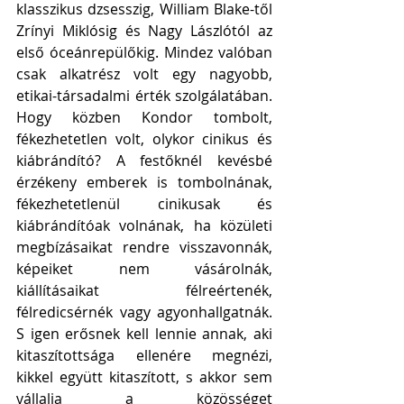
klasszikus dzsesszig, William Blake-től 
Zrínyi Miklósig és Nagy Lászlótól az 
első óceánrepülőkig. Mindez valóban 
csak alkatrész volt egy nagyobb, 
etikai-társadalmi érték szolgálatában. 
Hogy közben Kondor tombolt, 
fékezhetetlen volt, olykor cinikus és 
kiábrándító? A festőknél kevésbé 
érzékeny emberek is tombolnának, 
fékezhetetlenül cinikusak és 
kiábrándítóak volnának, ha közületi 
megbízásaikat rendre visszavonnák, 
képeiket nem vásárolnák, 
kiállításaikat félreértenék, 
félredicsérnék vagy agyonhallgatnák. 
S igen erősnek kell lennie annak, aki 
kitaszítottsága ellenére megnézi, 
kikkel együtt kitaszított, s akkor sem 
vállalja a közösséget 