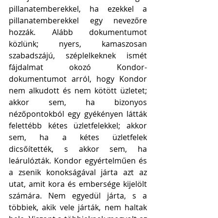
pillanatemberekkel, ha ezekkel a 
pillanatemberekkel egy nevezőre 
hozzák. Alább dokumentumot 
közlünk; nyers, kamaszosan 
szabadszájú, széplelkeknek ismét 
fájdalmat okozó Kondor-
dokumentumot arról, hogy Kondor 
nem alkudott és nem kötött üzletet; 
akkor sem, ha bizonyos 
nézőpontokból egy gyékényen látták 
felettébb kétes üzletfelekkel; akkor 
sem, ha a kétes üzletfelek 
dicsőítették, s akkor sem, ha 
leárulózták. Kondor egyértelműen és 
a zsenik konokságával járta azt az 
utat, amit kora és embersége kijelölt 
számára. Nem egyedül járta, s a 
többiek, akik vele járták, nem haltak 