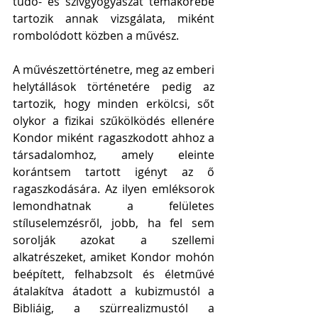
tüdő- és szívgyógyászat témakörébe 
tartozik annak vizsgálata, miként 
rombolódott közben a művész. 
A művészettörténetre, meg az emberi 
helytállások történetére pedig az 
tartozik, hogy minden erkölcsi, sőt 
olykor a fizikai szűkölködés ellenére 
Kondor miként ragaszkodott ahhoz a 
társadalomhoz, amely eleinte 
korántsem tartott igényt az ő 
ragaszkodására. Az ilyen emléksorok 
lemondhatnak a felületes 
stíluselemzésről, jobb, ha fel sem 
sorolják azokat a szellemi 
alkatrészeket, amiket Kondor mohón 
beépített, felhabzsolt és életművé 
átalakítva átadott a kubizmustól a 
Bibliáig, a szürrealizmustól a 