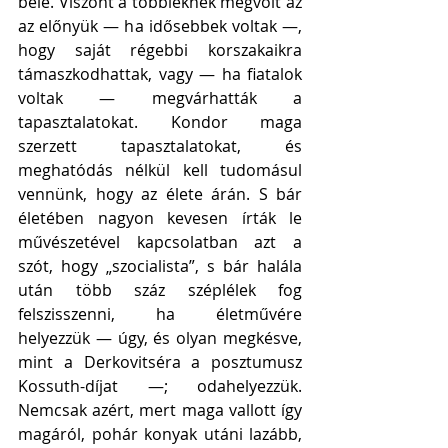
bele. Viszont a többieknek megvolt az 
az előnyük — ha idősebbek voltak —, 
hogy saját régebbi korszakaikra 
támaszkodhattak, vagy — ha fiatalok 
voltak — megvárhatták a 
tapasztalatokat. Kondor maga 
szerzett tapasztalatokat, és 
meghatódás nélkül kell tudomásul 
vennünk, hogy az élete árán. S bár 
életében nagyon kevesen írták le 
művészetével kapcsolatban azt a 
szót, hogy „szocialista”, s bár halála 
után több száz széplélek fog 
felszisszenni, ha életművére 
helyezzük — úgy, és olyan megkésve, 
mint a Derkovitséra a posztumusz 
Kossuth-díjat —; odahelyezzük. 
Nemcsak azért, mert maga vallott így 
magáról, pohár konyak utáni lazább, 