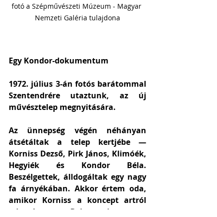
fotó a Szépművészeti Múzeum - Magyar 
Nemzeti Galéria tulajdona
Egy Kondor-dokumentum
1972. július 3-án fotós barátommal 
Szentendrére utaztunk, az új 
művésztelep megnyitására.  
Az ünnepség végén néhányan 
átsétáltak a telep kertjébe — 
Korniss Dezső, Pirk János, Klimóék, 
Hegyiék és Kondor Béla. 
Beszélgettek, álldogáltak egy nagy 
fa árnyékában. Akkor értem oda, 
amikor Korniss a koncept artról 
adomázott. Bekapcsoltam a 