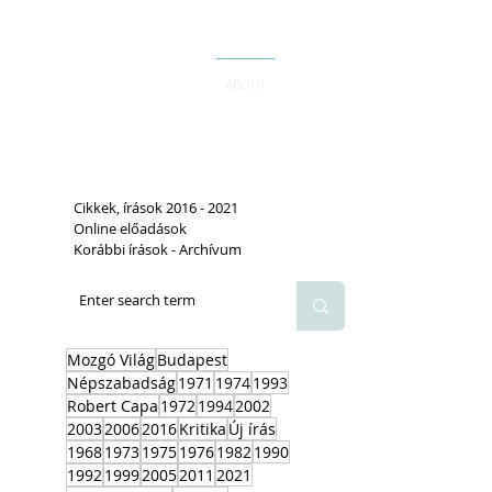
ABOUT
Cikkek, írások 2016 - 2021
Online előadások
Korábbi írások - Archívum
Mozgó Világ
Budapest
Népszabadság
1971
1974
1993
Robert Capa
1972
1994
2002
2003
2006
2016
Kritika
Új írás
1968
1973
1975
1976
1982
1990
1992
1999
2005
2011
2021