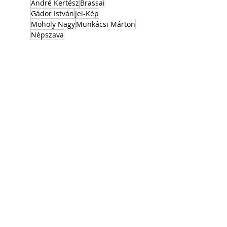
André Kertész
Brassai
Gádor István
Jel-Kép
Moholy Nagy
Munkácsi Márton
Népszava