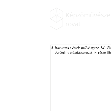
Képzőművészet
rovat
A hatvanas évek művészete 14. Be
Az Online előadássorozat 14. része El