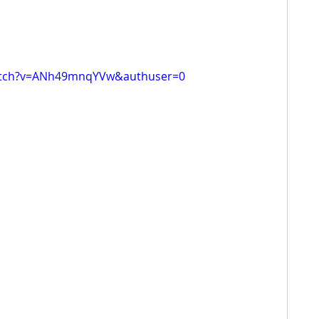
atch?v=ANh49mnqYVw&authuser=0