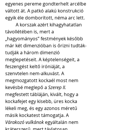
egyenes pereme gondterhelt arcélbe 
váltott át. A patkó alakú konstrukció 
egyik éle domborított, néma arc lett.
         A korszak azért kihagyhatatlan 
távollétében is, mert a 
„hagyományos” festmények később 
már két dimenzióban is őrizni tudták-
tudják a három dimenzió 
meglepetéseit. A képtelenségeit, a 
feszengést keltő iróniáját, a 
szenvtelen nem-alkuvást. A 
megmozgatott kockaél most nem 
kevésbé meglepő a 
Szerep II.
megfestett tábláján, kivált, hogy a 
kockafejet egy kisebb, üres kocka 
lékeli meg, és egy azonos méretű 
másik kockatest támogatja. A 
Várakozó vulkánok
 egyáltalán nem 
kráterszerű, mert távlatosan 