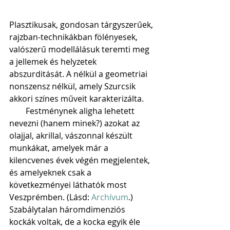
Plasztikusak, gondosan tárgyszerűek, 
rajzban-technikákban fölényesek, 
valószerű modellálásuk teremti meg 
a jellemek és helyzetek 
abszurditását. A nélkül a geometriai 
nonszensz nélkül, amely Szurcsik 
akkori színes műveit karakterizálta.
        Festménynek aligha lehetett 
nevezni (hanem minek?) azokat az 
olajjal, akrillal, vászonnal készült 
munkákat, amelyek már a 
kilencvenes évek végén megjelentek, 
és amelyeknek csak a 
következményei láthatók most 
Veszprémben. (Lásd: 
Archívum
.) 
Szabálytalan háromdimenziós 
kockák voltak, de a kocka egyik éle