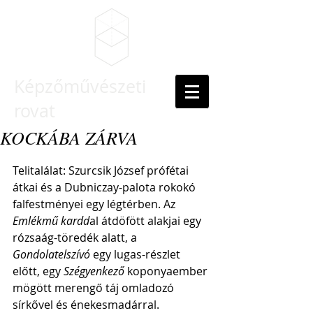
Képzőművészeti
rovat
KOCKÁBA ZÁRVA
Telitalálat: Szurcsik József prófétai 
átkai és a Dubniczay-palota rokokó 
falfestményei egy légtérben. Az 
Emlékmű kardd
al átdöfött alakjai egy 
rózsaág-töredék alatt, a 
Gondolatelszívó 
egy lugas-részlet 
előtt, egy 
Szégyenkező 
koponyaember 
mögött merengő táj omladozó 
sírkővel és énekesmadárral.