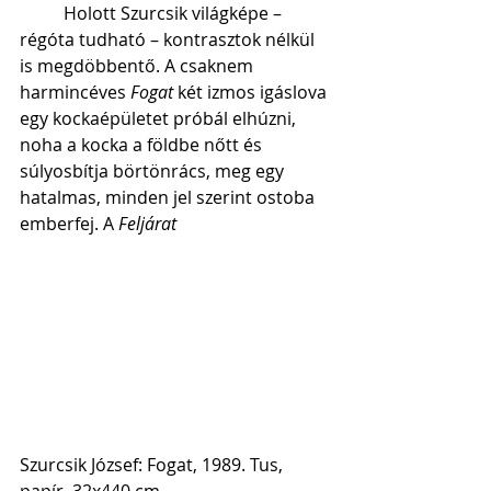
          Holott Szurcsik világképe – 
régóta tudható – kontrasztok nélkül 
is megdöbbentő. A csaknem 
harmincéves 
Fogat 
két izmos igáslova 
egy kockaépületet próbál elhúzni, 
noha a kocka a földbe nőtt és 
súlyosbítja börtönrács, meg egy 
hatalmas, minden jel szerint ostoba 
emberfej. A 
Feljárat
Szurcsik József: Fogat, 1989. Tus, 
papír, 32x440 cm