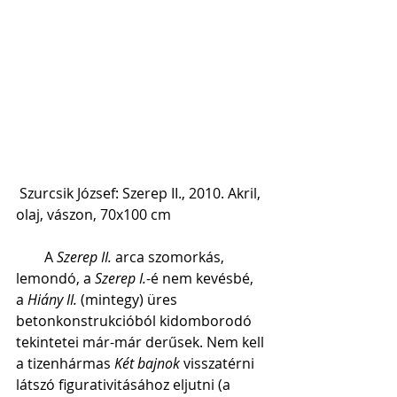
 Szurcsik József: Szerep II., 2010. Akril, 
olaj, vászon, 70x100 cm
        A 
Szerep II.
 arca szomorkás, 
lemondó, a 
Szerep I.
-é nem kevésbé, 
a 
Hiány II.
 (mintegy) üres 
betonkonstrukcióból kidomborodó 
tekintetei már-már derűsek. Nem kell 
a tizenhármas 
Két bajnok
 visszatérni 
látszó figurativitásához eljutni (a 