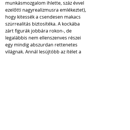
munkásmozgalom ihlette, száz évvel 
ezelőtti nagyrealizmusra emlékeztet), 
hogy kitessék a csendesen makacs 
szürrealitás biztosítéka. A kockába 
zárt figurák jobbára rokon-, de 
legalábbis nem ellenszenves részei 
egy mindig abszurdan rettenetes 
világnak. Annál lesújtóbb az ítélet a 
világról.