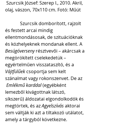
 Szurcsik József: Szerep I., 2010. Akril, 
olaj, vászon, 70x110 cm. Fotó: Műút
             Szurcsik domborított, rajzolt 
és festett arcai mindig 
ellentmondásosak, de szituációknak 
és közhelyeknek mondanak ellent. A 
Besúgóverseny 
résztvevői – akárcsak a 
megörökített cselekedetük – 
egyértelműen visszataszító, és a 
Vájtfülűek 
csoportja sem kelt 
szánalmat vagy rokonszenvet. De az
 Emlékmű karddal
 (egyébként 
lemezből kivágottnak látszó, 
síkszerű) áldozatai elgondolkodók és 
megtörtek, és az 
Agyelszívás 
aktorai 
sem váltják ki azt a tiltakozó utálatot, 
amely a tárgyból következne.