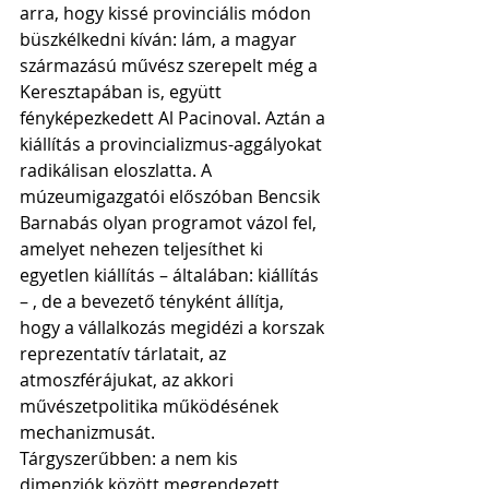
arra, hogy kissé provinciális módon 
büszkélkedni kíván: lám, a magyar 
származású művész szerepelt még a 
Keresztapában is, együtt 
fényképezkedett Al Pacinoval. Aztán a 
kiállítás a provincializmus-aggályokat 
radikálisan eloszlatta. A 
múzeumigazgatói előszóban Bencsik 
Barnabás olyan programot vázol fel, 
amelyet nehezen teljesíthet ki 
egyetlen kiállítás – általában: kiállítás 
– , de a bevezető tényként állítja, 
hogy a vállalkozás megidézi a korszak 
reprezentatív tárlatait, az 
atmoszférájukat, az akkori 
művészetpolitika működésének 
mechanizmusát.
Tárgyszerűbben: a nem kis 
dimenziók között megrendezett 