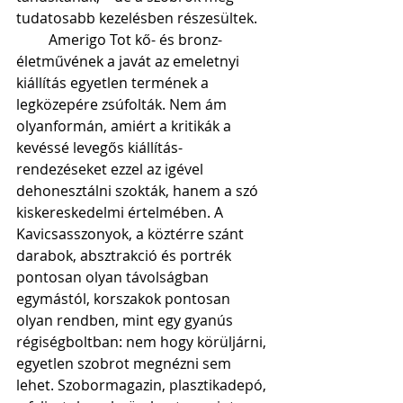
tudatosabb kezelésben részesültek.
         Amerigo Tot kő- és bronz-
életművének a javát az emeletnyi 
kiállítás egyetlen termének a 
legközepére zsúfolták. Nem ám 
olyanformán, amiért a kritikák a 
kevéssé levegős kiállítás-
rendezéseket ezzel az igével 
dehonesztálni szokták, hanem a szó 
kiskereskedelmi értelmében. A 
Kavicsasszonyok, a köztérre szánt 
darabok, absztrakció és portrék 
pontosan olyan távolságban 
egymástól, korszakok pontosan 
olyan rendben, mint egy gyanús 
régiségboltban: nem hogy körüljárni, 
egyetlen szobrot megnézni sem 
lehet. Szobormagazin, plasztikadepó, 