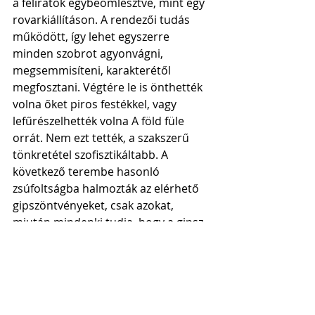
a feliratok egybeömlesztve, mint egy 
rovarkiállításon. A rendezői tudás 
működött, így lehet egyszerre 
minden szobrot agyonvágni, 
megsemmisíteni, karakterétől 
megfosztani. Végtére le is önthették 
volna őket piros festékkel, vagy 
lefűrészelhették volna A föld füle 
orrát. Nem ezt tették, a szakszerű 
tönkretétel szofisztikáltabb. A 
következő terembe hasonló 
zsúfoltságba halmozták az elérhető 
gipszöntvényeket, csak azokat, 
miután mindenki tudja, hogy a gipsz 
melléktermék, és hatásában a 
legellenszenvesebb, legtalmibb 
anyag. Igaz, a Csurgói Madonnát 
háromféle matériában is kiállították 
egymás mellé, hadd látsszék, 