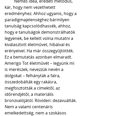
         Nemes idea, eredeti metódus, 
kár, hogy nem vezethetett 
eredményhez. Ahhoz ugyanis, hogy a 
paradigmajelenséghez bármilyen 
tanulság kapcsolódhassék, ahhoz, 
hogy e tanulságok demonstrálhatók 
legyenek, be kellett volna mutatni a 
kiválasztott életművet, hibáival és 
erényeivel. Ha már összegyűjtötték. 
Ez a bemutatás azonban elmaradt. 
Amerigo Tot életművét – legyünk mi 
is merészek, nevezzük nevén a 
dolgokat – felhányták a falra, 
összedobálták egy rakásra, 
megfosztották a címektől, az 
időrendjétől, a materiális 
bronzvalójától. Röviden: dezavuálták. 
Nem a valami centenáris 
emelkedettség, nem a szokásos 