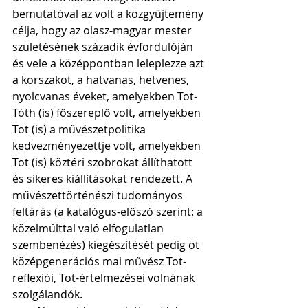
bemutatóval az volt a közgyűjtemény 
célja, hogy az olasz-magyar mester 
születésének századik évfordulóján 
és vele a középpontban leleplezze azt 
a korszakot, a hatvanas, hetvenes, 
nyolcvanas éveket, amelyekben Tot-
Tóth (is) főszereplő volt, amelyekben 
Tot (is) a művészetpolitika 
kedvezményezettje volt, amelyekben 
Tot (is) köztéri szobrokat állíthatott 
és sikeres kiállításokat rendezett. A 
művészettörténészi tudományos 
feltárás (a katalógus-előszó szerint: a 
közelmúlttal való elfogulatlan 
szembenézés) kiegészítését pedig öt 
középgenerációs mai művész Tot-
reflexiói, Tot-értelmezései volnának 
szolgálandók.