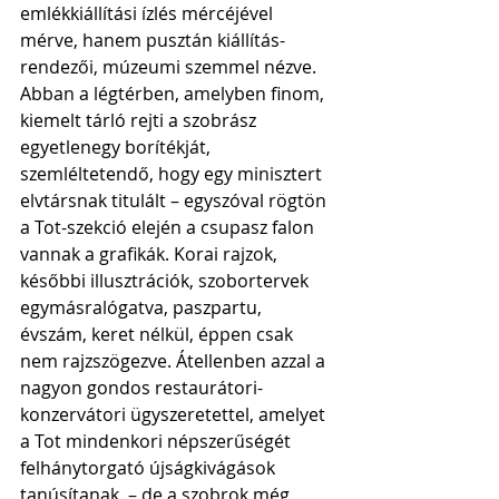
emlékkiállítási ízlés mércéjével 
mérve, hanem pusztán kiállítás-
rendezői, múzeumi szemmel nézve. 
Abban a légtérben, amelyben finom, 
kiemelt tárló rejti a szobrász 
egyetlenegy borítékját, 
szemléltetendő, hogy egy minisztert 
elvtársnak titulált – egyszóval rögtön 
a Tot-szekció elején a csupasz falon 
vannak a grafikák. Korai rajzok, 
későbbi illusztrációk, szobortervek 
egymásralógatva, paszpartu, 
évszám, keret nélkül, éppen csak 
nem rajzszögezve. Átellenben azzal a 
nagyon gondos restaurátori-
konzervátori ügyszeretettel, amelyet 
a Tot mindenkori népszerűségét 
felhánytorgató újságkivágások 
tanúsítanak, – de a szobrok még 